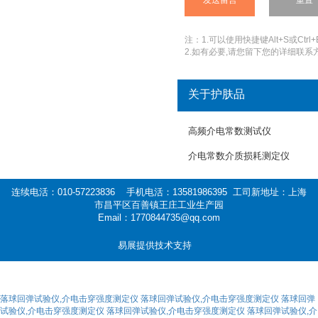
注：1.可以使用快捷键Alt+S或Ctrl+
2.如有必要,请您留下您的详细联系方
关于护肤品
高频介电常数测试仪
介电常数介质损耗测定仪
连续电活：010-57223836 手机电活：13581986395 工司新地址：上海
市昌平区百善镇王庄工业生产园
Email：1770844735@qq.com
易展提供技术支持
落球回弹试验仪,介电击穿强度测定仪
落球回弹试验仪,介电击穿强度测定仪
落球回弹
试验仪,介电击穿强度测定仪
落球回弹试验仪,介电击穿强度测定仪
落球回弹试验仪,介