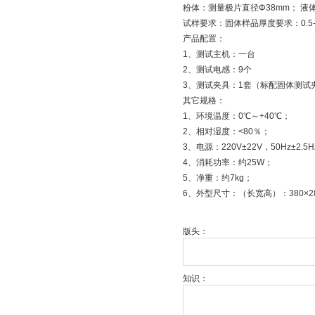
粉体：测量极片直径Φ38mm； 液体
试样要求：固体样品厚度要求：0.5-
产品配置：
1、测试主机：一台
2、测试电感：9个
3、测试夹具：1套（标配固体测试
其它规格：
1、环境温度：0℃～+40℃；
2、相对湿度：<80％；
3、电源：220V±22V，50Hz±2.5
4、消耗功率：约25W；
5、净重：约7kg；
6、外型尺寸：（长宽高）：380×28
版头：
知识：