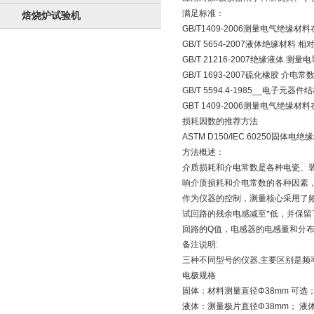
满足标准：
焙烧炉试验机
GB/T1409-2006测量电气
GB/T 5654-2007液体绝缘
GB/T 21216-2007绝缘液体
GB/T 1693-2007硫化橡胶 
GB/T 5594.4-1985__电
GBT 1409-2006测量电气
损耗因数的推荐方法
ASTM D150/IEC 60250
方法概述：
介质损耗和介电常数是各种电瓷、装
响介质损耗和介电常数的各种因素
作为仪器的控制，测量核心采用了
试回路的残余电感减至*低，并保留
回路的Q值，电感器的电感量和分
备注说明:
三种不同型号的仪器,主要区别是频
电极规格
固体：材料测量直径Φ38mm 可选；
液体：测量极片直径Φ38mm； 液体