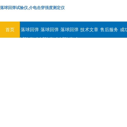
落球回弹试验仪,介电击穿强度测定仪
首页
落球回弹
落球回弹
落球回弹
技术文章
售后服务
成
试验仪,介
试验仪,介
试验仪,介
电击穿强
电击穿强
电击穿强
度测定仪
度测定仪
度测定仪