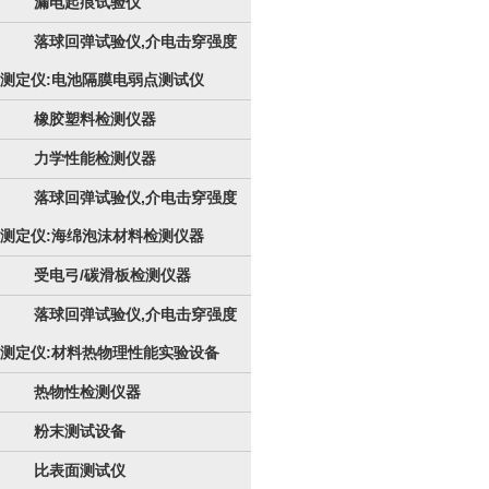
漏电起痕试验仪
落球回弹试验仪,介电击穿强度
测定仪:电池隔膜电弱点测试仪
橡胶塑料检测仪器
力学性能检测仪器
落球回弹试验仪,介电击穿强度
测定仪:海绵泡沫材料检测仪器
受电弓/碳滑板检测仪器
落球回弹试验仪,介电击穿强度
测定仪:材料热物理性能实验设备
热物性检测仪器
粉末测试设备
比表面测试仪