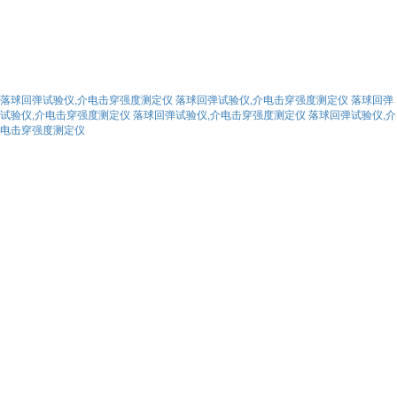
落球回弹试验仪,介电击穿强度测定仪
落球回弹试验仪,介电击穿强度测定仪
落球回弹
试验仪,介电击穿强度测定仪
落球回弹试验仪,介电击穿强度测定仪
落球回弹试验仪,介
电击穿强度测定仪