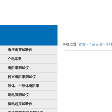
设备具体详情
所在位置:
首页
>
产品目录
>
落
电压击穿试验仪
介电常数
电阻率测试仪
粉末电阻率测试仪
导体、半导体电阻率
耐电弧测试仪
漏电起痕试验仪