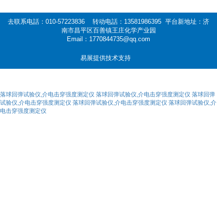
去联系电話：010-57223836 转动电話：13581986395 平台新地址：济
南市昌平区百善镇王庄化学产业园
Email：1770844735@qq.com
易展提供技术支持
落球回弹试验仪,介电击穿强度测定仪
落球回弹试验仪,介电击穿强度测定仪
落球回弹
试验仪,介电击穿强度测定仪
落球回弹试验仪,介电击穿强度测定仪
落球回弹试验仪,介
电击穿强度测定仪