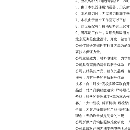
4、整机各种刀刃接触转轮上，以
5、由于本机器使用消震器，刃具
6、本机磨刀时，无需将刀拆卸下
7、本机由于整个工作面可以平移
8、该设备配有可移动切料调正尺
9、可移动工作台，采用负压吸附
北京冠测是集业设计、开发、销售于
公司仪器研发部拥有行业内高效的
要技术保证力量。
公司主要致力于材料电性能、力学
公司具有完善的是售后服务体系，
公司以精美的产品、精良的品质、
服务：具有完备的售后服务体系
技术：自主研发+高校实验室联合
品质：对产品的精益追求+严格规
价格：科学的管理成本+高效率合
客户：大中院校+科研机构+质检部
价值：为客户提供好的产品+好的
理念：天的质量就是明天的市场
公司所供产品均按照标准化研发 
公司真诚欢迎国内朋友来电来函洽