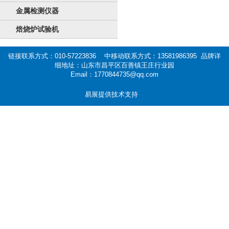
金属检测仪器
焙烧炉试验机
链接联系方式：010-57223836 中移动联系方式：13581986395 品牌详
细地址：山东市昌平区百善镇王庄行业园
Email：1770844735@qq.com
易展提供技术支持