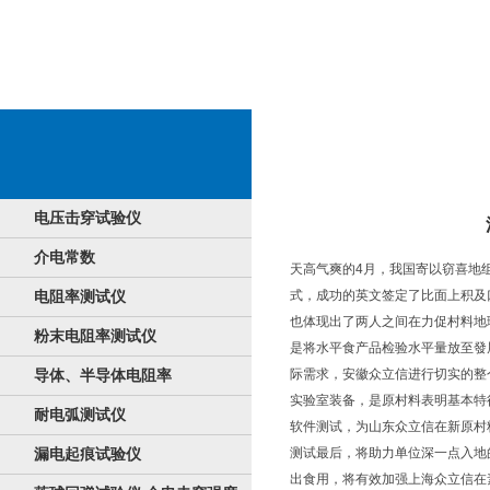
中央新闻详细情况
电压击穿试验仪
介电常数
天高气爽的4月，我国寄以窃喜地组
电阻率测试仪
式，成功的英文签定了比面上积及
也体现出了两人之间在力促村料地
粉末电阻率测试仪
是将水平食产品检验水平量放至發
导体、半导体电阻率
际需求，安徽众立信进行切实的整
实验室装备，是原村料表明基本特
耐电弧测试仪
软件测试，为山东众立信在新原村
漏电起痕试验仪
测试最后，将助力单位深一点入地
出食用，将有效加强上海众立信在