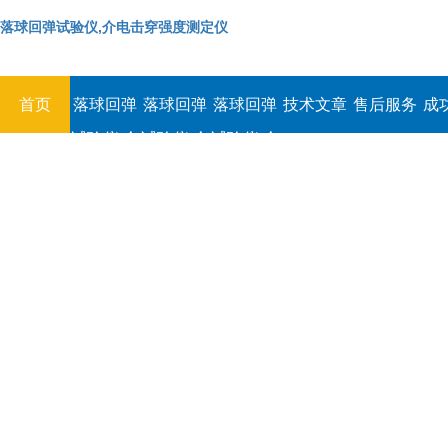
落球回弹试验仪,介电击穿强度测定仪
首页
落球回弹
落球回弹
落球回弹
技术文章
售后服务
成
试验仪,介
试验仪,介
试验仪,介
电击穿强
电击穿强
电击穿强
度测定仪
度测定仪
度测定仪